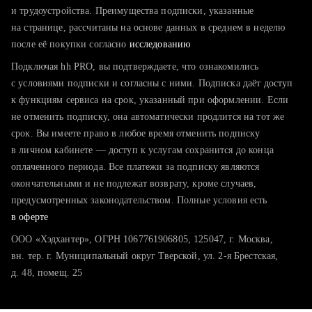
тратите много времени на поиск и вручную поднимаете
и трудоустройства. Преимущества подписки, указанные
резюме
на странице, рассчитаны на основе данных в среднем в неделю
после её покупки согласно
хотите сравнить себя с конкурентами и оценить шансы
исследованию
Подключая hh PRO, вы подтверждаете, что ознакомились
с условиями подписки и согласны с ними. Подписка даёт доступ
к функциям сервиса на срок, указанный при оформлении. Если
не отменить подписку, она автоматически продлится на тот же
срок. Вы имеете право в любое время отменить подписку
в личном кабинете — доступ к услугам сохранится до конца
оплаченного периода. Все платежи за подписку являются
окончательными и не подлежат возврату, кроме случаев,
предусмотренных законодательством. Полные условия есть
в оферте
ООО «Хэдхантер», ОГРН 1067761906805, 125047, г. Москва,
вн. тер. г. Муниципальный округ Тверской, ул. 2-я Брестская,
д. 48, помещ. 25