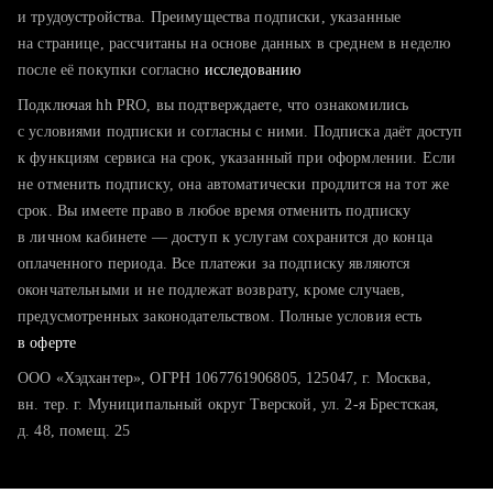
тратите много времени на поиск и вручную поднимаете
и трудоустройства. Преимущества подписки, указанные
резюме
на странице, рассчитаны на основе данных в среднем в неделю
после её покупки согласно
хотите сравнить себя с конкурентами и оценить шансы
исследованию
Подключая hh PRO, вы подтверждаете, что ознакомились
с условиями подписки и согласны с ними. Подписка даёт доступ
к функциям сервиса на срок, указанный при оформлении. Если
не отменить подписку, она автоматически продлится на тот же
срок. Вы имеете право в любое время отменить подписку
в личном кабинете — доступ к услугам сохранится до конца
оплаченного периода. Все платежи за подписку являются
окончательными и не подлежат возврату, кроме случаев,
предусмотренных законодательством. Полные условия есть
в оферте
ООО «Хэдхантер», ОГРН 1067761906805, 125047, г. Москва,
вн. тер. г. Муниципальный округ Тверской, ул. 2-я Брестская,
д. 48, помещ. 25