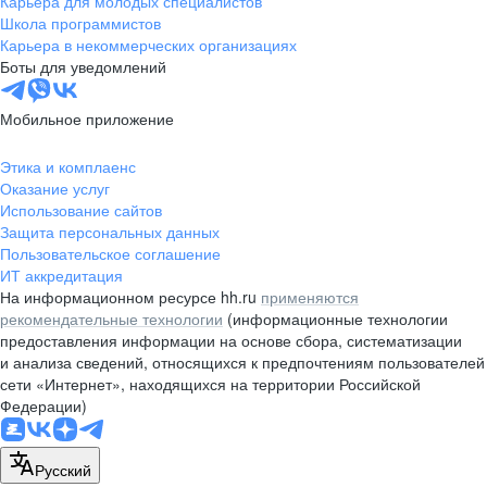
Карьера для молодых специалистов
pr@nsk.hh.ru
Школа программистов
Карьера в некоммерческих организациях
Минск
Боты для уведомлений
пр-т Дзержинского, д. 57,
10 этаж, помещение 45-1
Мобильное приложение
+375 (17)
336-03-02
Этика и комплаенс
pr@rabota.by
Оказание услуг
Использование сайтов
Алматы
Защита персональных данных
Пользовательское соглашение
пр. Абая, д. 151, БЦ Алатау,
ИТ аккредитация
12 этаж, офис 1209
На информационном ресурсе hh.ru
применяются
+7 727 232-13-13
рекомендательные технологии
(информационные технологии
pr@headhunter.com.kz
предоставления информации на основе сбора, систематизации
и анализа сведений, относящихся к предпочтениям пользователей
сети «Интернет», находящихся на территории Российской
Федерации)
Русский