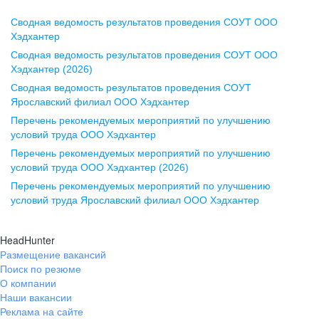
Сводная ведомость результатов проведения СОУТ ООО
Воронеж
Хэдхантер
Сводная ведомость результатов проведения СОУТ ООО
ул. Комиссаржевской, д. 10,
Хэдхантер (2026)
офис 1212
Сводная ведомость результатов проведения СОУТ
+7 473 280-05-05
Ярославский филиал ООО Хэдхантер
pr@vrn.hh.ru
Перечень рекомендуемых мероприятий по улучшению
условий труда ООО Хэдхантер
Казань
Перечень рекомендуемых мероприятий по улучшению
ул. Спартаковская, д. 2А, этаж 3,
условий труда ООО Хэдхантер (2026)
помещение 15
Перечень рекомендуемых мероприятий по улучшению
условий труда Ярославский филиал ООО Хэдхантер
+7 843 212-12-50
pr@kzn.hh.ru
HeadHunter
Размещение вакансий
Екатеринбург
Поиск по резюме
ул. Боевых Дружин, стр. 20,
О компании
5 этаж, офис 505, 521
Наши вакансии
Реклама на сайте
+7 343 226-79-99