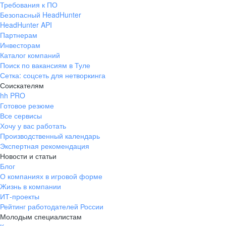
Требования к ПО
pr@ural.hh.ru
Безопасный HeadHunter
HeadHunter API
Краснодар
Партнерам
Инвесторам
ул. Янковского, д. 169, 7 этаж,
Каталог компаний
706 каб.
Поиск по вакансиям в Туле
+7 861 205-55-57
Сетка: соцсеть для нетворкинга
pr@krd.hh.ru
Соискателям
hh PRO
Готовое резюме
Владивосток
Все сервисы
пер. Ланинский д. 4, офис 3.4
Хочу у вас работать
Производственный календарь
+7 423 202-33-28
Экспертная рекомендация
pr@dv.hh.ru
Новости и статьи
Блог
Новосибирск
О компаниях в игровой форме
Жизнь в компании
ул. Большевистская, д. 35,
ИТ-проекты
помещение 21
Рейтинг работодателей России
+7 383 207-94-64
Молодым специалистам