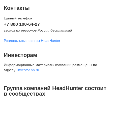
Контакты
Единый телефон
+7 800 100-64-27
звонок из регионов России бесплатный
Региональные офисы HeadHunter
Москва
Инвесторам
внутригородская территория
Информационные материалы компании размещены по
Муниципальный округ Тверской,
адресу:
investor.hh.ru
2-я Брестская ул., д. 48,
помещение 25
+7 495 974-64-27
Группа компаний HeadHunter состоит
+7 495 980-64-27
в сообществах
+7 495 134-92-24
press@hh.ru