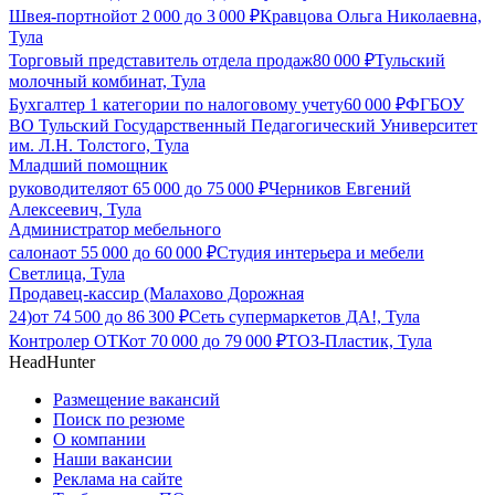
Швея-портной
от
2 000
до
3 000
₽
Кравцова Ольга Николаевна,
Тула
Торговый представитель отдела продаж
80 000
₽
Тульский
молочный комбинат, Тула
Бухгалтер 1 категории по налоговому учету
60 000
₽
ФГБОУ
ВО Тульский Государственный Педагогический Университет
им. Л.Н. Толстого, Тула
Младший помощник
руководителя
от
65 000
до
75 000
₽
Черников Евгений
Алексеевич, Тула
Администратор мебельного
салона
от
55 000
до
60 000
₽
Студия интерьера и мебели
Светлица, Тула
Продавец-кассир (Малахово Дорожная
24)
от
74 500
до
86 300
₽
Сеть супермаркетов ДА!, Тула
Контролер ОТК
от
70 000
до
79 000
₽
ТОЗ-Пластик, Тула
HeadHunter
Размещение вакансий
Поиск по резюме
О компании
Наши вакансии
Реклама на сайте