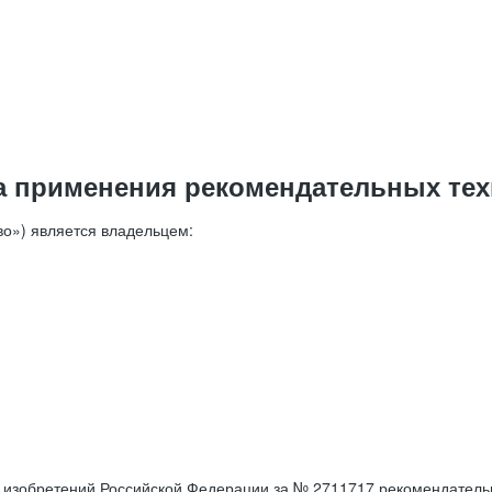
а применения рекомендательных тех
о») является владельцем:
е изобретений Российской Федерации за № 2711717 рекомендатель