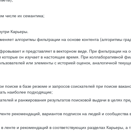
ом числе их семантика;
нутри Карьеры.
еняет алгоритмы фильтрации на основе контента (алгоритмы град
фровывает и представляет в векторном виде. При фильтрации на о
ли которые он изучает в настоящее время. При коллаборативной ф
льзователей или элементы с историей оценок, аналогичной текущ
и поиске в базе резюме и запросов соискателей при поиске вакан
рать наиболее подходящие;
одателей и ранжирования результатов поисковой выдачи в целях п
 ленте рекомендаций, вариантов подписок на людей и сообщества 
 в ленте и рекомендаций в соответствующих разделах Карьеры, а