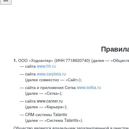
Правил
1.
ООО «Хэдхантер» (ИНН 7718620740) (далее — «Обществ
сайта
www.hh.ru
cайта
www.zarplata.ru
(далее совместно — «Сайт»);
сайта и приложения Сетка
www.setka.ru
(далее — «Сетка»);
сайта www.career.ru
(далее — «Карьера»);
CRM-системы Talantix
(далее — «Система Talantix»).
Общество является владельцем запатентованной в реестр