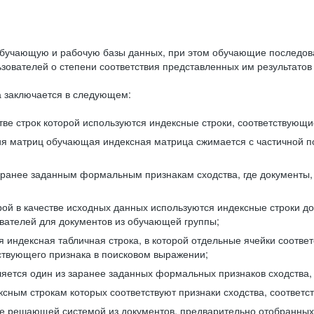
бучающую и рабочую базы данных, при этом обучающие последов
ователей о степени соответствия представленных им результатов 
 заключается в следующем:
ве строк которой используются индексные строки, соответствующ
ия матриц обучающая индексная матрица сжимается с частичной п
аранее заданным формальным признакам сходства, где документы,
ой в качестве исходных данных используются индексные строки д
ователей для документов из обучающей группы;
индексная табличная строка, в которой отдельные ячейки соответ
тствующего признака в поисковом выражении;
ляется один из заранее заданных формальных признаков сходства
ксным строкам которых соответствуют признаки сходства, соотве
е решающей системой из документов, предварительно отобранных 