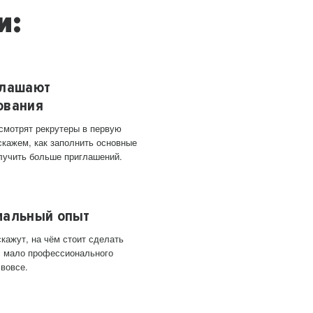
и:
глашают
ования
 смотрят рекрутеры в первую
скажем, как заполнить основные
лучить больше приглашений.
мальный опыт
кажут, на чём стоит сделать
ас мало профессионального
 вовсе.