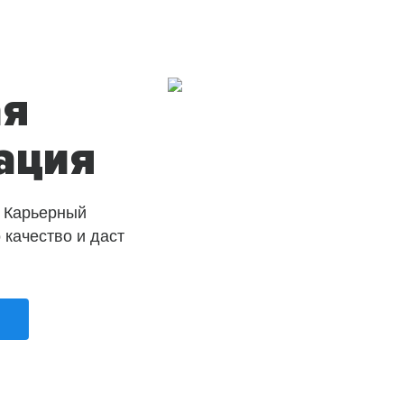
ая
ация
 Карьерный
о качество и даст