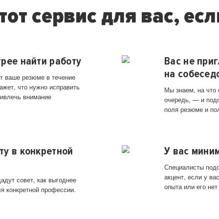
тот сервис для вас, есл
трее найти работу
Вас не при
на собесед
т ваше резюме в течение
ажет, что нужно исправить
Мы знаем, на что
ривлечь внимание
очередь, — и под
поля резюме и по
ту в конкретной
У вас мини
Специалисты подс
акцент, если у в
адут совет, как выгоднее
опыта или его нет
ля конкретной профессии.