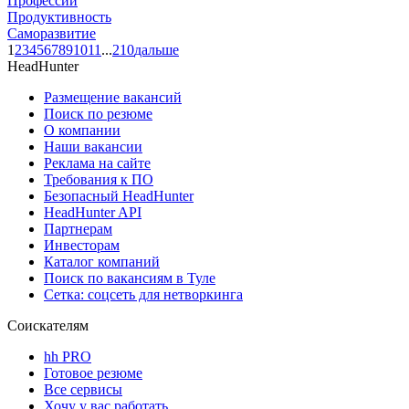
Профессии
Продуктивность
Саморазвитие
1
2
3
4
5
6
7
8
9
10
11
...
210
дальше
HeadHunter
Размещение вакансий
Поиск по резюме
О компании
Наши вакансии
Реклама на сайте
Требования к ПО
Безопасный HeadHunter
HeadHunter API
Партнерам
Инвесторам
Каталог компаний
Поиск по вакансиям в Туле
Сетка: соцсеть для нетворкинга
Соискателям
hh PRO
Готовое резюме
Все сервисы
Хочу у вас работать