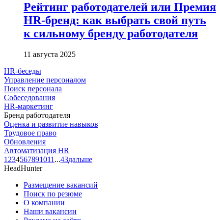
Рейтинг работодателей или Премия
HR-бренд: как выбрать свой путь
к сильному бренду работодателя
11 августа 2025
HR-беседы
Управление персоналом
Поиск персонала
Собеседования
HR-маркетинг
Бренд работодателя
Оценка и развитие навыков
Трудовое право
Обновления
Автоматизация HR
1
2
3
4
5
6
7
8
9
10
11
...
43
дальше
HeadHunter
Размещение вакансий
Поиск по резюме
О компании
Наши вакансии