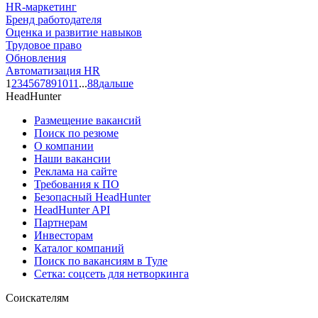
HR-маркетинг
Бренд работодателя
Оценка и развитие навыков
Трудовое право
Обновления
Автоматизация HR
1
2
3
4
5
6
7
8
9
10
11
...
88
дальше
HeadHunter
Размещение вакансий
Поиск по резюме
О компании
Наши вакансии
Реклама на сайте
Требования к ПО
Безопасный HeadHunter
HeadHunter API
Партнерам
Инвесторам
Каталог компаний
Поиск по вакансиям в Туле
Сетка: соцсеть для нетворкинга
Соискателям