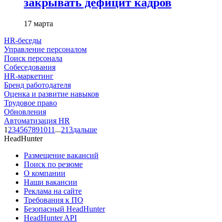
закрывать дефицит кадров
17 марта
HR-беседы
Управление персоналом
Поиск персонала
Собеседования
HR-маркетинг
Бренд работодателя
Оценка и развитие навыков
Трудовое право
Обновления
Автоматизация HR
1
2
3
4
5
6
7
8
9
10
11
...
213
дальше
HeadHunter
Размещение вакансий
Поиск по резюме
О компании
Наши вакансии
Реклама на сайте
Требования к ПО
Безопасный HeadHunter
HeadHunter API