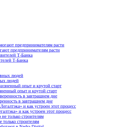
гают предпринимателям расти
ителей Т-Банка
ных людей
зненный опыт и крутой старт
ренность в завтрашнем дне
галтэка» и как устроен этот процесс
е только строителям