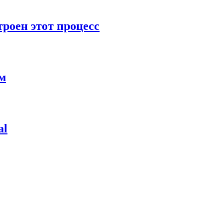
роен этот процесс
ям
al