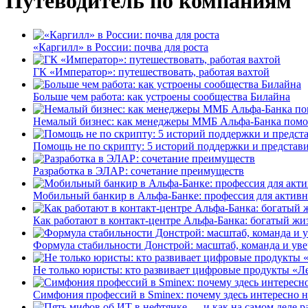
Путеводитель по компаниям
«Каргилл» в России: почва для роста
ГК «Император»: путешествовать, работая вахтой
Больше чем работа: как устроены сообщества Билайна
Немалый бизнес: как менеджеры ММБ Альфа-Банка помо
Помощь не по скрипту: 5 историй поддержки и представ
Разработка в ЭЛАР: сочетание преимуществ
Мобильный банкир в Альфа-Банке: профессия для актив
Как работают в контакт-центре Альфа-Банка: богатый жи
Формула стабильности Донстрой: масштаб, команда и уве
Не только юристы: кто развивает цифровые продукты «Ле
Симфония профессий в Sminex: почему здесь интересно н