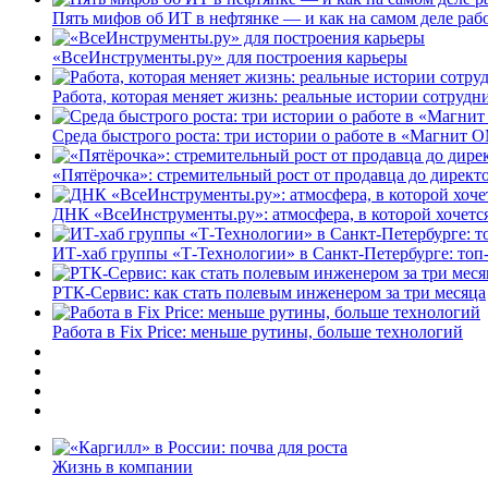
Пять мифов об ИТ в нефтянке — и как на самом деле работ
«ВсеИнструменты.ру» для построения карьеры
Работа, которая меняет жизнь: реальные истории сотруд
Среда быстрого роста: три истории о работе в «Магнит 
«Пятёрочка»: стремительный рост от продавца до директ
ДНК «ВсеИнструменты.ру»: атмосфера, в которой хочется
ИТ-хаб группы «Т-Технологии» в Санкт-Петербурге: топ
РТК-Сервис: как стать полевым инженером за три месяца
Работа в Fix Price: меньше рутины, больше технологий
Жизнь в компании