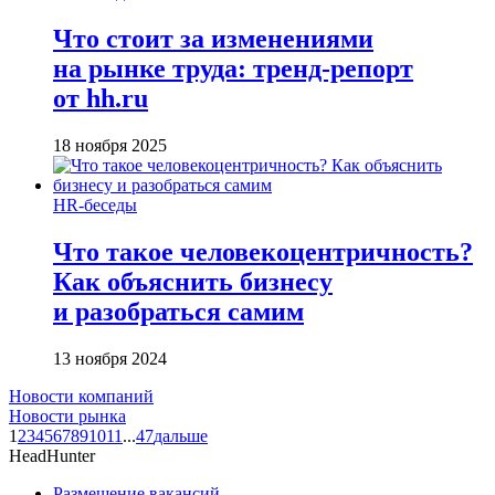
Что стоит за изменениями
на рынке труда: тренд-репорт
от hh.ru
18 ноября 2025
HR-беседы
Что такое человеко­центричность?
Как объяснить бизнесу
и разобраться самим
13 ноября 2024
Новости компаний
Новости рынка
1
2
3
4
5
6
7
8
9
10
11
...
47
дальше
HeadHunter
Размещение вакансий