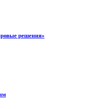
фровые решения»
мим