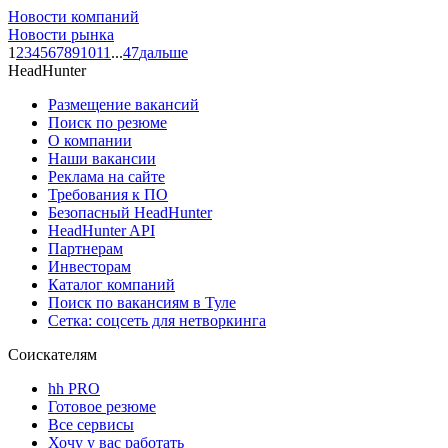
Новости компаний
Новости рынка
1
2
3
4
5
6
7
8
9
10
11
...
47
дальше
HeadHunter
Размещение вакансий
Поиск по резюме
О компании
Наши вакансии
Реклама на сайте
Требования к ПО
Безопасный HeadHunter
HeadHunter API
Партнерам
Инвесторам
Каталог компаний
Поиск по вакансиям в Туле
Сетка: соцсеть для нетворкинга
Соискателям
hh PRO
Готовое резюме
Все сервисы
Хочу у вас работать