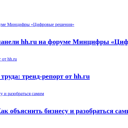
 панели hh.ru на форуме Минцифры «Ци
труда: тренд-репорт от hh.ru
Как объяснить бизнесу и разобраться са