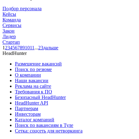
Подбор персонала
Кейсы
Команда
Сервисы
Закон
Лидер
Стартап
1
2
3
4
5
6
7
8
9
10
11
...
23
дальше
HeadHunter
Размещение вакансий
Поиск по резюме
О компании
Наши вакансии
Реклама на сайте
Требования к ПО
Безопасный HeadHunter
HeadHunter API
Партнерам
Инвесторам
Каталог компаний
Поиск по вакансиям в Туле
Сетка: соцсеть для нетворкинга