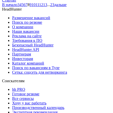
Стартап
В начало
3
4
5
6
7
8
9
10
11
12
13
...
23
дальше
HeadHunter
Размещение вакансий
Поиск по резюме
О компании
Наши вакансии
Реклама на сайте
Требования к ПО
Безопасный HeadHunter
HeadHunter API
Партнерам
Инвесторам
Каталог компаний
Поиск по вакансиям в Туле
Сетка: соцсеть для нетворкинга
Соискателям
hh PRO
Готовое резюме
Все сервисы
Хочу у вас работать
Производственный календарь
Экспертная рекомендация