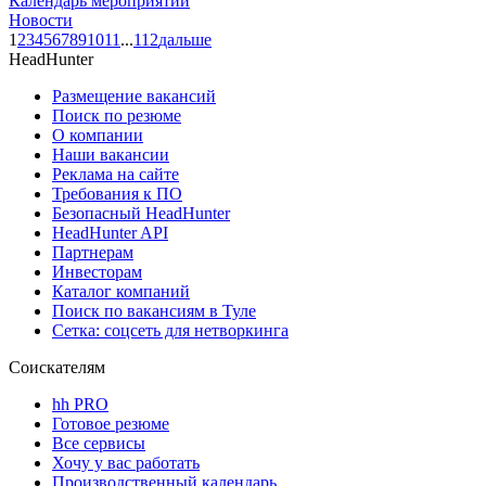
Календарь мероприятий
Новости
1
2
3
4
5
6
7
8
9
10
11
...
112
дальше
HeadHunter
Размещение вакансий
Поиск по резюме
О компании
Наши вакансии
Реклама на сайте
Требования к ПО
Безопасный HeadHunter
HeadHunter API
Партнерам
Инвесторам
Каталог компаний
Поиск по вакансиям в Туле
Сетка: соцсеть для нетворкинга
Соискателям
hh PRO
Готовое резюме
Все сервисы
Хочу у вас работать
Производственный календарь