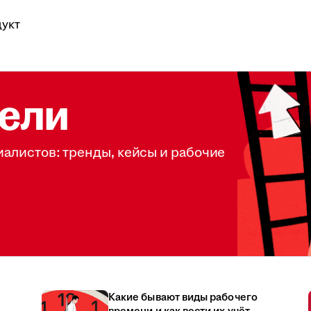
укт
ели
иалистов: тренды, кейсы и рабочие
Какие бывают виды рабочего