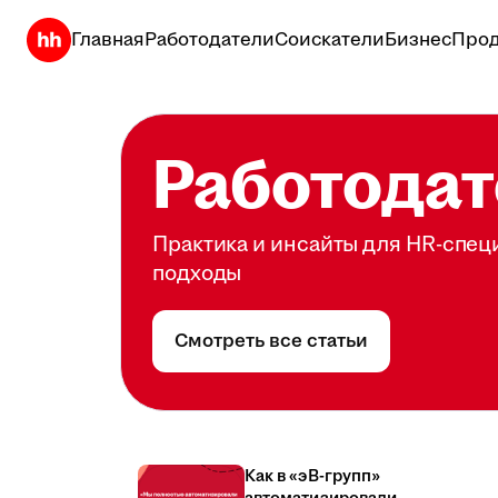
Главная
Работодатели
Соискатели
Бизнес
Прод
Работодат
Практика и инсайты для HR-спец
подходы
Смотреть все статьи
Как в «эВ-групп»