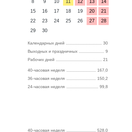
8
9
10
11
12
13
14
15
16
17
18
19
20
21
22
23
24
25
26
27
28
29
30
Календарных дней
30
Выходных и праздничных
9
Рабочих дней
21
40-часовая неделя
167,0
36-часовая неделя
150,2
24-часовая неделя
99,8
40-часовая неделя
528,0