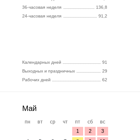
36-часовая неделя
136,8
24-часовая неделя
91,2
Календарных дней
91
Выходных и праздничных
29
Рабочих дней
62
Май
пн
вт
ср
чт
пт
сб
вс
1
2
3