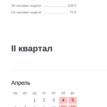
36-часовая неделя
108,0
24-часовая неделя
72,0
II квартал
Апрель
пн
вт
ср
чт
пт
сб
вс
1
2
3
4
5