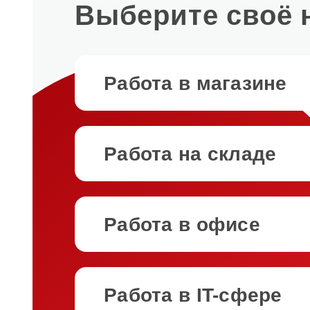
Выберите своё 
Мы расширяемся
и развиваемся, открывая
новые склады по всей
Мы растём и раз
В 2025 году мы приглашаем 
Большая ко
стране, обновляя автопарк
Работа в компан
в области информационных те
Работа в магазине
открывая новые 
и оборудование для
большие во
У нас вы сможете получить зн
это стабильност
эффективной работы
по всей России!
работы в крупной компании, к
логистики.
в будущем
стартом в вашей карьере.
Более
40 000
сотрудников по 
Работа на складе
Присоединяйтесь к нам, и вм
компании «Бристоль» и видят
и автоматизировать IT процес
работодателя.
Работа в офисе
Работа в «Бристо
направлениям: м
Работа в IT-сфере
Наша главная цель —
и офисы.