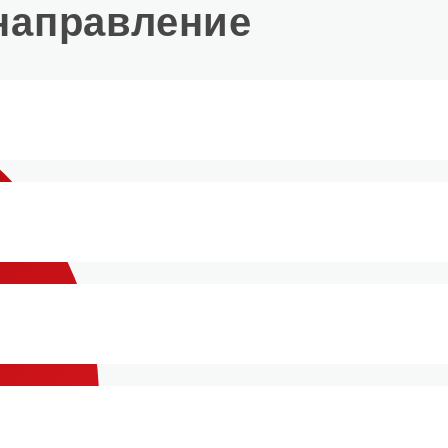
направление
Мы предлагаем служебный
М
транспорт, вкусные обеды,
л
современные общежития.
п
виваемся,
начинающих специалистов
манда —
Встречаем новых
п
ии «Бристоль» ―
хнологий.
магазины
сотрудников с радостью
п
зможности!
ания, навыки и опыт
ь и уверенность
и рассчитываем
р
оторые станут отличным
на их активное участие
в нашей дружной команде!
всей стране доверяют
есте мы будем улучшать
 в ней надёжного
сы.
ль» организована по неско
агазины, распределительн
 обеспечить точную