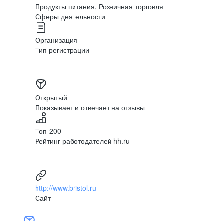
Продукты питания, Розничная торговля
Сферы деятельности
Мы ценим мнение наших
Организация
независимо от их долж
Тип регистрации
ситуациях, а в случае 
место внутри компании 
Открытый
Показывает и отвечает на отзывы
Топ-200
Рейтинг работодателей hh.ru
http://www.bristol.ru
Сайт