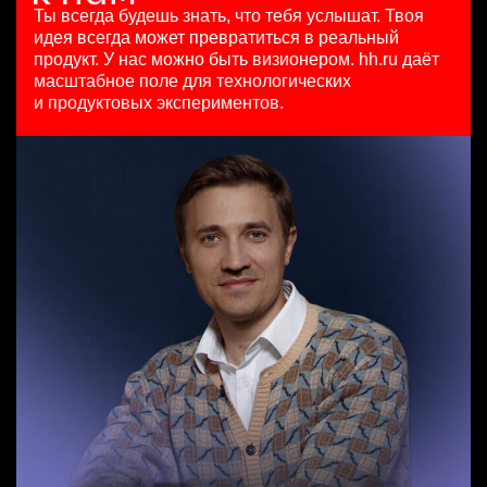
HeadHunter::Коммерческий департамент
HeadHunter::Департамент маркетинга
97000 - 161000 ₽
Ты всегда будешь знать, что тебя услышат.
Твоя
Team Lead TrustML
сегодня
4 авг. 2026
Ярославль
идея всегда может превратиться в реальный
HeadHunter::Analytics/Data Science
150000 ₽
з/п не указана
продукт.
У нас можно быть визионером. hh.ru даёт
29 июл. 2026
Нижний Новгород
Ярославль
масштабное поле для технологических
Старший специалист телемаркетинга
з/п не указана
и продуктовых экспериментов.
HeadHunter::Телефонные продажи
Москва
Аналитик данных (направление Enterprise продаж)
14 июл. 2026
HeadHunter::Коммерческий департамент
15000000 so'm
4 авг. 2026
Ташкент
з/п не указана
Москва