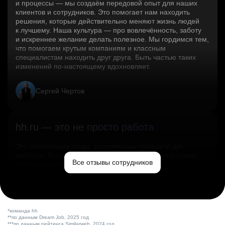
и процессы — мы создаём передовой опыт для наших
клиентов и сотрудников. Это помогает нам находить
решения, которые действительно меняют жизнь людей
к лучшему. Наша культура — про вовлечённость, заботу
и искреннее желание делать полезное. Мы гордимся тем,
что помогаем крутым компаниям и классным
специалистам находить друг друга. Быть частью таких
изменений по‑настоящему вдохновляет.
Сергей Чертов
hh.ru — это не просто работа
Это эмпатичные люди, заслуженные победы и дух
свободы. Мы помогаем миру и создаём лучший сервис
Все отзывы сотрудников
по поиску работы в стране.
Ольга Емельянова
*команда hh
**по данным Dream Job, 2025 год
***по данным рейтинга Similarweb, 2024 год