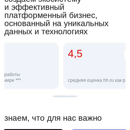
и эффективный
платформенный бизнес,
основанный на уникальных
данных и технологиях
4,5
20
сотруд
средняя оценка hh.ru как работодателя **
в hh.ru
знаем, что для нас важно