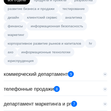
все отделы
продукты и проекты
разработка
развитие бизнеса и продажи
тестирование
дизайн
клиентский сервис
аналитика
финансы
информационная безопасность
маркетинг
корпоративное развитие рынков и капиталов
hr
axo
информационные технологии
юриспруденция
коммерческий департамент
9
Key Account Manager (EdTech)
телефонные продажи
8
HeadHunter::Коммерческий департамент
сегодня
Менеджер по привлечению клиентов (B2B)
департамент маркетинга и pr
150000 ₽
7
HeadHunter::Телефонные продажи
Ярославль