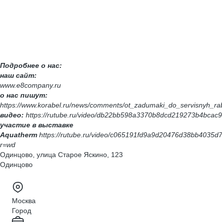
Подробнее о нас:
наш сайт:
www.e8company.ru
о нас пишут:
https://www.korabel.ru/news/comments/ot_zadumaki_do_servisnyh_ra
видео:
https://rutube.ru/video/db22bb598a3370b8dcd219273b4bcac9
участие в выставке
Aquatherm
https://rutube.ru/video/c065191fd9a9d20476d38bb4035d
r=wd
Одинцово, улица Старое Яскино, 123
Одинцово
Москва
Город