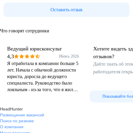
Оставить отзыв
Что говорят сотрудники
Ведущий юрисконсульт
Хотите видеть з
4,3
отзывов?
Июнь 2026
Я отработала в компании больше 5
Дайте знать об эт
лет. Начала с обычной должности
работодателя откр
юриста, доросла до ведущего
специалиста. Руководство было
лояльным - из-за того, что я жила
дальше всех, у меня был 1 день на
Показывайте бо
удаленке и не было точного
HeadHunter
времени, к которому нужно было
Размещение вакансий
приезжать (с 9-10 утра начинался
Поиск по резюме
рабочий день). Когда болеет
О компании
сотрудник, если позволяет его
Наши вакансии