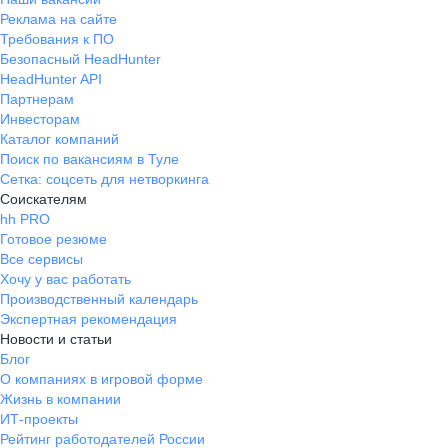
работа, можно поработать на
Реклама на сайте
удаленке. Непосредственный
Требования к ПО
руководитель никогда не давал в
Безопасный HeadHunter
обиду (за это ему огромное
HeadHunter API
спасибо). Есть собственная кухня.
Партнерам
Нет четкого времени обеда
Инвесторам
Каталог компаний
(можешь обедать как тебе удобно),
Поиск по вакансиям в Туле
можно перекусить, также можно
Сетка: соцсеть для нетворкинга
пить чай за рабочим столом.
Соискателям
Можно было слушать музыку за
hh PRO
рабочим местом (иногда могли
Готовое резюме
даже подпевать). Работы было
Все сервисы
всегда очень много, не успеешь
Хочу у вас работать
заскучать) Хороший коллектив,
Производственный календарь
всегда шли на встречу и помогали
Экспертная рекомендация
друг другу) Прозрачная и понятная
Новости и статьи
Блог
система оплаты труда - в
О компаниях в игровой форме
специальной программе ты
Жизнь в компании
можешь ознакомиться с тем за что
ИТ-проекты
и сколько тебе начислили. Все
Рейтинг работодателей России
приходило на карту (без