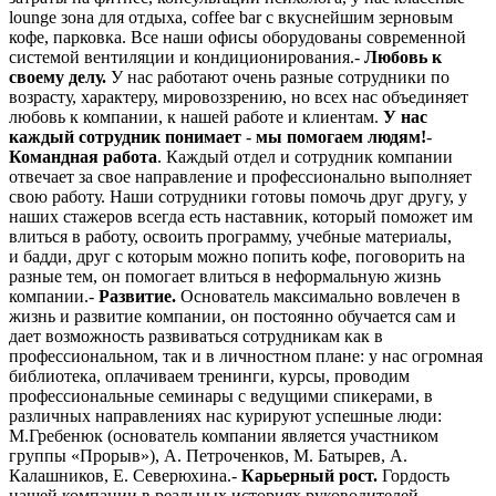
lounge зона для отдыха, coffee bar с вкуснейшим зерновым
кофе, парковка. Все наши офисы оборудованы современной
системой вентиляции и кондиционирования.-
Любовь к
своему делу.
У нас работают очень разные сотрудники по
возрасту, характеру, мировоззрению, но всех нас объединяет
любовь к компании, к нашей работе и клиентам.
У нас
каждый сотрудник понимает
-
мы помогаем людям!
-
Командная работа
. Каждый отдел и сотрудник компании
отвечает за свое направление и профессионально выполняет
свою работу. Наши сотрудники готовы помочь друг другу, у
наших стажеров всегда есть наставник, который поможет им
влиться в работу, освоить программу, учебные материалы,
и бадди, друг с которым можно попить кофе, поговорить на
разные тем, он помогает влиться в неформальную жизнь
компании.-
Развитие.
Основатель максимально вовлечен в
жизнь и развитие компании, он постоянно обучается сам и
дает возможность развиваться сотрудникам как в
профессиональном, так и в личностном плане: у нас огромная
библиотека, оплачиваем тренинги, курсы, проводим
профессиональные семинары с ведущими спикерами, в
различных направлениях нас курируют успешные люди:
М.Гребенюк (основатель компании является участником
группы «Прорыв»), А. Петроченков, М. Батырев, А.
Калашников, Е. Северюхина.-
Карьерный рост.
Гордость
нашей компании в реальных историях руководителей,