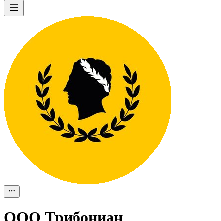
ООО
Трибониан