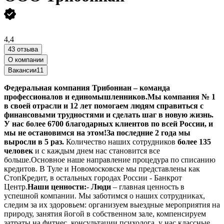
4,4
43 отзыва
О компании
Вакансии
11
Федеральная компания Трибониан – команда
профессионалов и единомышленников.Мы компания № 1
в своей отрасли и 12 лет помогаем людям справиться с
финансовыми трудностями и сделать шаг в новую жизнь.
У нас более 6700 благодарных клиентов по всей России, и
мы не остановимся на этом!За последние 2 года мы
выросли в 5 раз.
Количество наших сотрудников
более 135
человек
и с каждым днем нас становится все
больше.Основное наше направление процедура по списанию
кредитов. В Туле и Новомосковске мы представлены как
СтопКредит, в остальных городах России - Банкрот
Центр.
Наши ценности:
-
Люди
– главная ценность в
успешной компании. Мы заботимся о наших сотрудниках,
следим за их здоровьем: организуем выездные мероприятия на
природу, занятия йогой в собственном зале, компенсируем
затраты на фитнес, консультации психолога, у нас классные