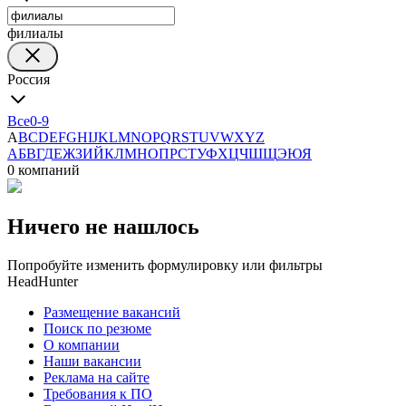
филиалы
Россия
Все
0-9
A
B
C
D
E
F
G
H
I
J
K
L
M
N
O
P
Q
R
S
T
U
V
W
X
Y
Z
А
Б
В
Г
Д
Е
Ж
З
И
Й
К
Л
М
Н
О
П
Р
С
Т
У
Ф
Х
Ц
Ч
Ш
Щ
Э
Ю
Я
0 компаний
Ничего не нашлось
Попробуйте изменить формулировку или фильтры
HeadHunter
Размещение вакансий
Поиск по резюме
О компании
Наши вакансии
Реклама на сайте
Требования к ПО