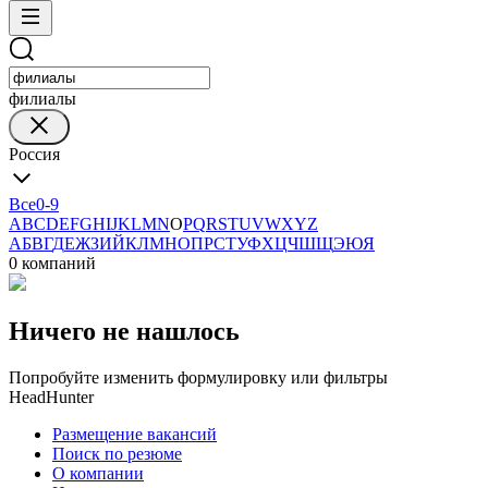
филиалы
Россия
Все
0-9
A
B
C
D
E
F
G
H
I
J
K
L
M
N
O
P
Q
R
S
T
U
V
W
X
Y
Z
А
Б
В
Г
Д
Е
Ж
З
И
Й
К
Л
М
Н
О
П
Р
С
Т
У
Ф
Х
Ц
Ч
Ш
Щ
Э
Ю
Я
0 компаний
Ничего не нашлось
Попробуйте изменить формулировку или фильтры
HeadHunter
Размещение вакансий
Поиск по резюме
О компании