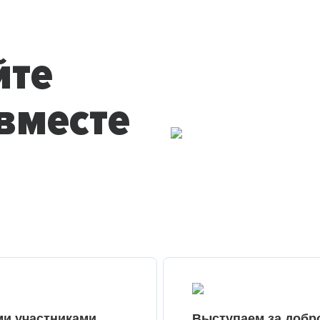
йте
вместе
ми участниками
Выступаем за добр