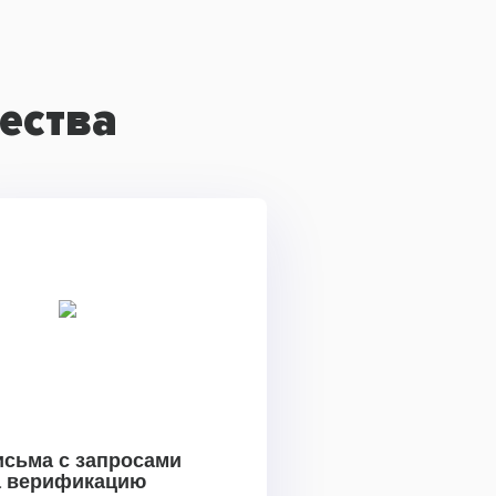
ества
исьма с запросами
а верификацию