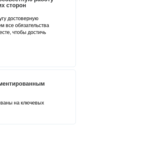
их сторон
угу достоверную
м все обязательства
сте, чтобы достичь
аментированным
ованы на ключевых