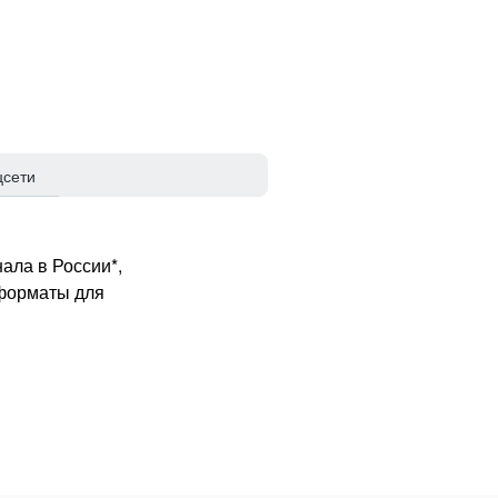
цсети
ала в России*,
 форматы для