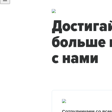
Достига
больше 
с нами
Сотрудничаем со все