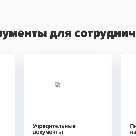
рументы для сотруднич
Учредительные
П
документы
н