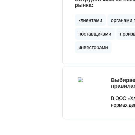
рынка:
клиентами
органами 
поставщиками
произ
инвесторами
Выбирае
правила
В ООО «Хэ
нормах де