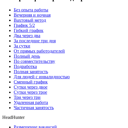
Без опыта работы
Вечерняя и ночная
Вахтовый метод
График 5/2
Гибкий график
Два через два
За последние три дня
За сутки
От прямых работодателей
Полный день
По совместительству
Подработка
Полная занятость
Для людей с инвалидностью
Сменный график
Сутки через двое
Сутки через трое
Три через три
Удаленная работа
Частичная занятость
HeadHunter
Размещение вакансий