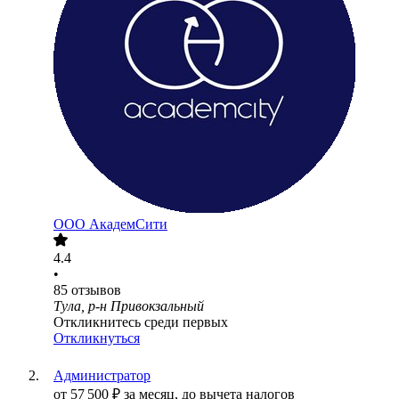
ООО
АкадемСити
4.4
•
85
отзывов
Тула, р-н Привокзальный
Откликнитесь среди первых
Откликнуться
Администратор
от
57 500
₽
за месяц,
до вычета налогов