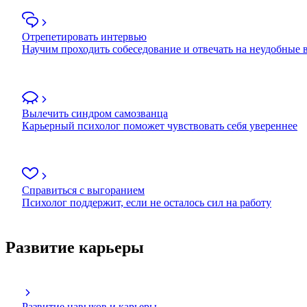
Отрепетировать интервью
Научим проходить собеседование и отвечать на неудобные
Вылечить синдром самозванца
Карьерный психолог поможет чувствовать себя увереннее
Справиться с выгоранием
Психолог поддержит, если не осталось сил на работу
Развитие карьеры
Развитие навыков и карьеры