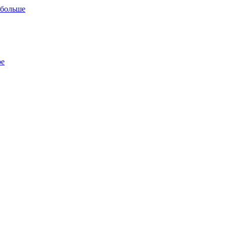
 больше
ре