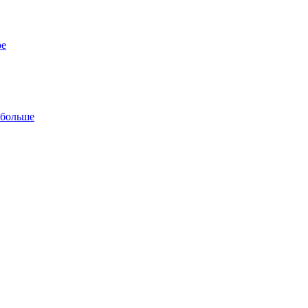
ре
 больше