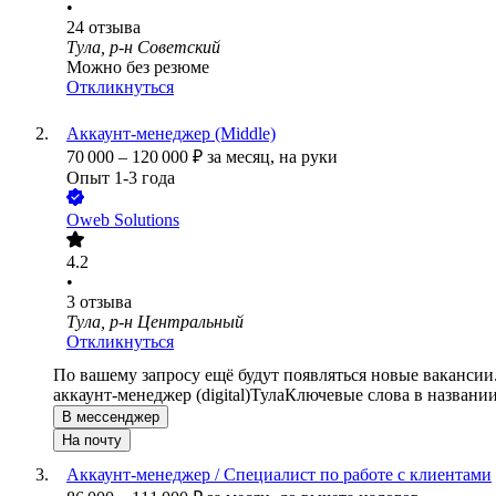
•
24
отзыва
Тула, р-н Советский
Можно без резюме
Откликнуться
Аккаунт-менеджер (Middle)
70 000
–
120 000
₽
за месяц,
на руки
Опыт 1-3 года
Oweb Solutions
4.2
•
3
отзыва
Тула, р-н Центральный
Откликнуться
По вашему запросу ещё будут появляться новые вакансии
аккаунт-менеджер (digital)
Тула
Ключевые слова в названии
В мессенджер
На почту
Аккаунт-менеджер / Специалист по работе с клиентами