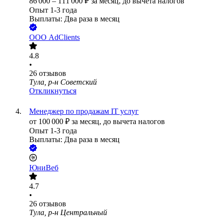
86 000
–
111 000
₽
за месяц,
до вычета налогов
Опыт 1-3 года
Выплаты: Два раза в месяц
ООО
AdClients
4.8
•
26
отзывов
Тула, р-н Советский
Откликнуться
Менеджер по продажам IT услуг
от
100 000
₽
за месяц,
до вычета налогов
Опыт 1-3 года
Выплаты: Два раза в месяц
ЮниВеб
4.7
•
26
отзывов
Тула, р-н Центральный