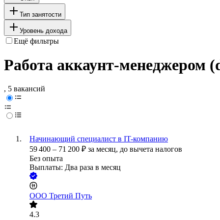
Тип занятости
Уровень дохода
Ещё фильтры
Работа аккаунт-менеджером (di
, 5 вакансий
Начинающий специалист в IT-компанию
59 400
–
71 200
₽
за месяц,
до вычета налогов
Без опыта
Выплаты: Два раза в месяц
ООО
Третий Путь
4.3