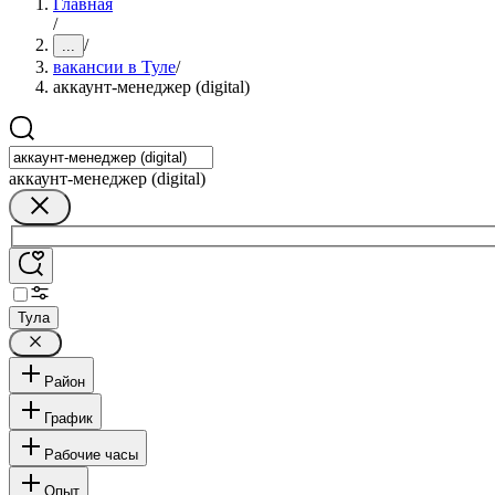
Главная
/
/
...
вакансии в Туле
/
аккаунт-менеджер (digital)
аккаунт-менеджер (digital)
Тула
Район
График
Рабочие часы
Опыт