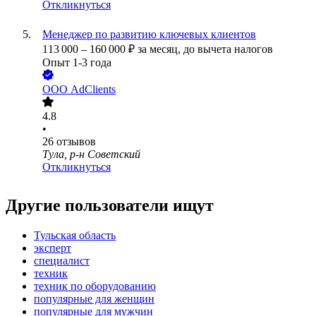
Откликнуться
Менеджер по развитию ключевых клиентов
113 000
–
160 000
₽
за месяц,
до вычета налогов
Опыт 1-3 года
ООО
AdClients
4.8
•
26
отзывов
Тула, р-н Советский
Откликнуться
Другие пользователи ищут
Тульская область
эксперт
специалист
техник
техник по оборудованию
популярные для женщин
популярные для мужчин