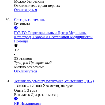
Можно без резюме
Откликнитесь среди первых
Откликнуться
Слесарь-сантехник
Без опыта
ГУЗ ТО Территориальный Центр Медицины
Катастроф, Скорой и Неотложной Медицинской
Помощи
3.2
•
35
отзывов
Тула, р-н Центральный
Можно без резюме
Откликнуться
Техник по ремонту (электрика, сантехника, ДГУ)
130 000
–
170 000
₽
за месяц,
на руки
Опыт 1-3 года
Выплаты: Два раза в месяц
HR Инжиниринг