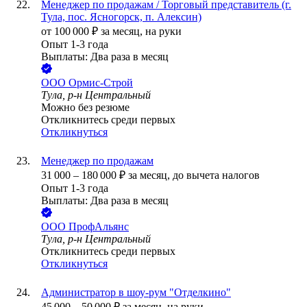
Менеджер по продажам / Торговый представитель (г.
Тула, пос. Ясногорск, п. Алексин)
от
100 000
₽
за месяц,
на руки
Опыт 1-3 года
Выплаты: Два раза в месяц
ООО
Ормис-Строй
Тула, р-н Центральный
Можно без резюме
Откликнитесь среди первых
Откликнуться
Менеджер по продажам
31 000
–
180 000
₽
за месяц,
до вычета налогов
Опыт 1-3 года
Выплаты: Два раза в месяц
ООО
ПрофАльянс
Тула, р-н Центральный
Откликнитесь среди первых
Откликнуться
Администратор в шоу-рум "Отделкино"
45 000
–
50 000
₽
за месяц,
на руки