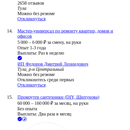
2658
отзывов
Тула
Можно без резюме
Откликнуться
Мастер-универсал по ремонту квартир, домов и
офисов
5 000
–
6 000
₽
за смену,
на руки
Опыт 1-3 года
Выплаты: Раз в неделю
ИП
Федоров Дмитрий Леонидович
Тула, р-н Центральный
Можно без резюме
Откликнитесь среди первых
Откликнуться
Промоутер сантехники (DIY, Шипунова)
60 000
–
160 000
₽
за месяц,
на руки
Без опыта
Выплаты: Два раза в месяц