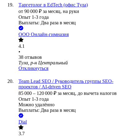
Таргетолог в EdTech (офис Тула)
от
90 000
₽
за месяц,
на руки
Опыт 1-3 года
Выплаты: Два раза в месяц
ООО
Онлайн-гимназия
4.1
•
38
отзывов
Тула, р-н Центральный
Откликнуться
Team Lead SEO / Руководитель группы SEO-
проектов / AI-driven SEO
85 000
–
120 000
₽
за месяц,
до вычета налогов
Опыт 1-3 года
Можно удалённо
Выплаты: Два раза в месяц
Dial
3.7