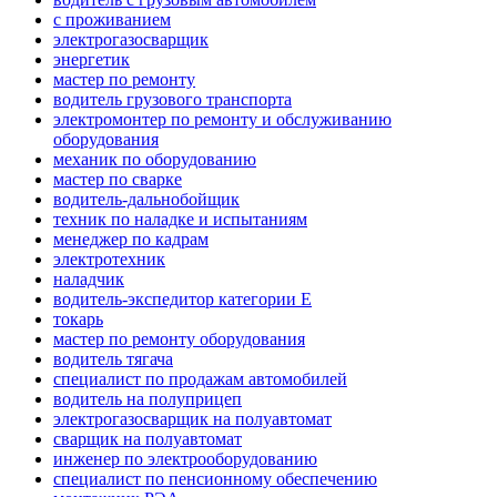
с проживанием
электрогазосварщик
энергетик
мастер по ремонту
водитель грузового транспорта
электромонтер по ремонту и обслуживанию
оборудования
механик по оборудованию
мастер по сварке
водитель-дальнобойщик
техник по наладке и испытаниям
менеджер по кадрам
электротехник
наладчик
водитель-экспедитор категории Е
токарь
мастер по ремонту оборудования
водитель тягача
специалист по продажам автомобилей
водитель на полуприцеп
электрогазосварщик на полуавтомат
сварщик на полуавтомат
инженер по электрооборудованию
специалист по пенсионному обеспечению