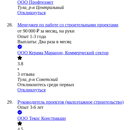
ООО
Профтехмет
Тула, р-н Центральный
Откликнуться
Менеджер по работе со строительными проектами
от
90 000
₽
за месяц,
на руки
Опыт 1-3 года
Выплаты: Два раза в месяц
ООО
Керама Марацци, Коммерческий сектор
3.8
•
3
отзыва
Тула, р-н Советский
Откликнитесь среди первых
Откликнуться
Руководитель проектов (малоэтажное строительство)
Опыт 3-6 лет
ООО
Текос Констракшн
4.5